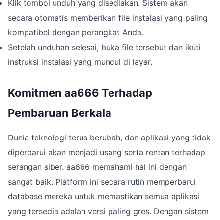
Klik tombol unduh yang disediakan. Sistem akan
secara otomatis memberikan file instalasi yang paling
kompatibel dengan perangkat Anda.
Setelah unduhan selesai, buka file tersebut dan ikuti
instruksi instalasi yang muncul di layar.
Komitmen aa666 Terhadap
Pembaruan Berkala
Dunia teknologi terus berubah, dan aplikasi yang tidak
diperbarui akan menjadi usang serta rentan terhadap
serangan siber. aa666 memahami hal ini dengan
sangat baik. Platform ini secara rutin memperbarui
database mereka untuk memastikan semua aplikasi
yang tersedia adalah versi paling gres. Dengan sistem