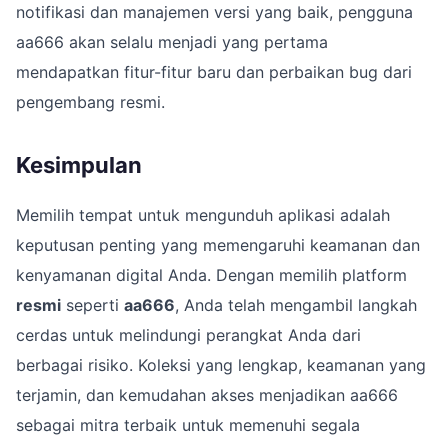
notifikasi dan manajemen versi yang baik, pengguna
aa666 akan selalu menjadi yang pertama
mendapatkan fitur-fitur baru dan perbaikan bug dari
pengembang resmi.
Kesimpulan
Memilih tempat untuk mengunduh aplikasi adalah
keputusan penting yang memengaruhi keamanan dan
kenyamanan digital Anda. Dengan memilih platform
resmi
seperti
aa666
, Anda telah mengambil langkah
cerdas untuk melindungi perangkat Anda dari
berbagai risiko. Koleksi yang lengkap, keamanan yang
terjamin, dan kemudahan akses menjadikan aa666
sebagai mitra terbaik untuk memenuhi segala