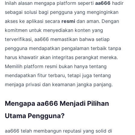
Inilah alasan mengapa platform seperti
aa666
hadir
sebagai solusi bagi pengguna yang menginginkan
akses ke aplikasi secara
resmi
dan aman. Dengan
komitmen untuk menyediakan konten yang
terverifikasi, aa666 memastikan bahwa setiap
pengguna mendapatkan pengalaman terbaik tanpa
harus khawatir akan integritas perangkat mereka.
Memilih platform resmi bukan hanya tentang
mendapatkan fitur terbaru, tetapi juga tentang
menjaga privasi dan keamanan jangka panjang.
Mengapa aa666 Menjadi Pilihan
Utama Pengguna?
aa666 telah membangun reputasi yang solid di