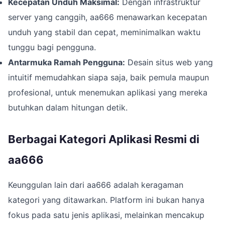
Kecepatan Unduh Maksimal:
Dengan infrastruktur
server yang canggih, aa666 menawarkan kecepatan
unduh yang stabil dan cepat, meminimalkan waktu
tunggu bagi pengguna.
Antarmuka Ramah Pengguna:
Desain situs web yang
intuitif memudahkan siapa saja, baik pemula maupun
profesional, untuk menemukan aplikasi yang mereka
butuhkan dalam hitungan detik.
Berbagai Kategori Aplikasi Resmi di
aa666
Keunggulan lain dari aa666 adalah keragaman
kategori yang ditawarkan. Platform ini bukan hanya
fokus pada satu jenis aplikasi, melainkan mencakup