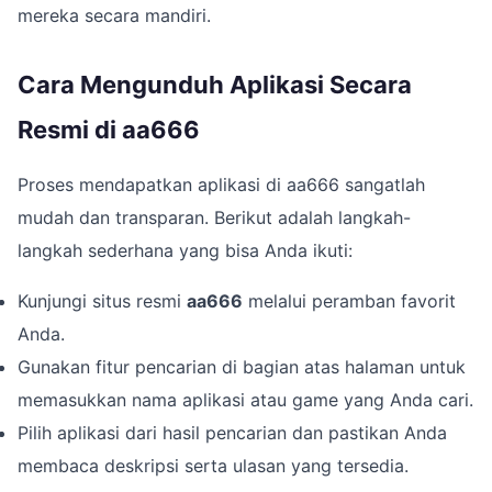
mereka secara mandiri.
Cara Mengunduh Aplikasi Secara
Resmi di aa666
Proses mendapatkan aplikasi di aa666 sangatlah
mudah dan transparan. Berikut adalah langkah-
langkah sederhana yang bisa Anda ikuti:
Kunjungi situs resmi
aa666
melalui peramban favorit
Anda.
Gunakan fitur pencarian di bagian atas halaman untuk
memasukkan nama aplikasi atau game yang Anda cari.
Pilih aplikasi dari hasil pencarian dan pastikan Anda
membaca deskripsi serta ulasan yang tersedia.