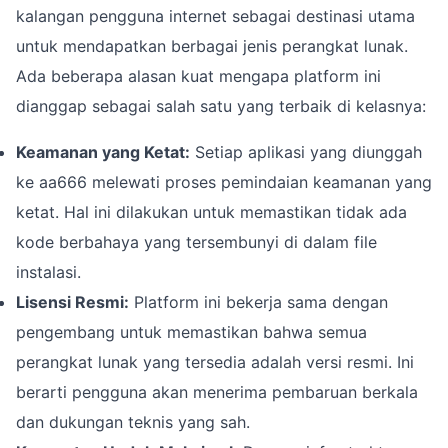
kalangan pengguna internet sebagai destinasi utama
untuk mendapatkan berbagai jenis perangkat lunak.
Ada beberapa alasan kuat mengapa platform ini
dianggap sebagai salah satu yang terbaik di kelasnya:
Keamanan yang Ketat:
Setiap aplikasi yang diunggah
ke aa666 melewati proses pemindaian keamanan yang
ketat. Hal ini dilakukan untuk memastikan tidak ada
kode berbahaya yang tersembunyi di dalam file
instalasi.
Lisensi Resmi:
Platform ini bekerja sama dengan
pengembang untuk memastikan bahwa semua
perangkat lunak yang tersedia adalah versi resmi. Ini
berarti pengguna akan menerima pembaruan berkala
dan dukungan teknis yang sah.