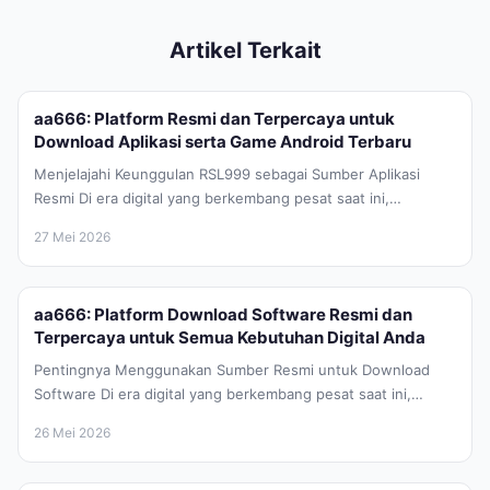
Artikel Terkait
aa666: Platform Resmi dan Terpercaya untuk
Download Aplikasi serta Game Android Terbaru
Menjelajahi Keunggulan RSL999 sebagai Sumber Aplikasi
Resmi Di era digital yang berkembang pesat saat ini,
kebutuhan akan perangkat lunak dan...
27 Mei 2026
aa666: Platform Download Software Resmi dan
Terpercaya untuk Semua Kebutuhan Digital Anda
Pentingnya Menggunakan Sumber Resmi untuk Download
Software Di era digital yang berkembang pesat saat ini,
keamanan siber menjadi prioritas utama...
26 Mei 2026