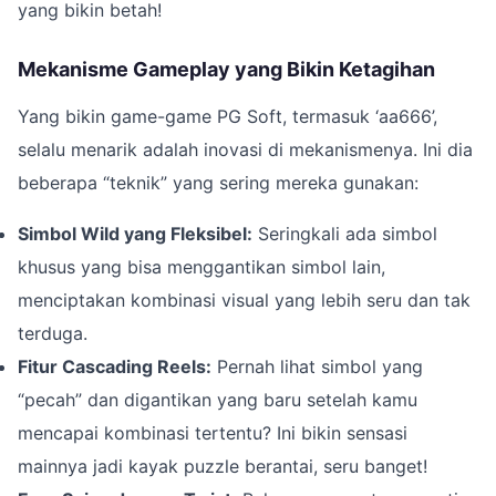
yang bikin betah!
Mekanisme Gameplay yang Bikin Ketagihan
Yang bikin game-game PG Soft, termasuk ‘aa666’,
selalu menarik adalah inovasi di mekanismenya. Ini dia
beberapa “teknik” yang sering mereka gunakan:
Simbol Wild yang Fleksibel:
Seringkali ada simbol
khusus yang bisa menggantikan simbol lain,
menciptakan kombinasi visual yang lebih seru dan tak
terduga.
Fitur Cascading Reels:
Pernah lihat simbol yang
“pecah” dan digantikan yang baru setelah kamu
mencapai kombinasi tertentu? Ini bikin sensasi
mainnya jadi kayak puzzle berantai, seru banget!