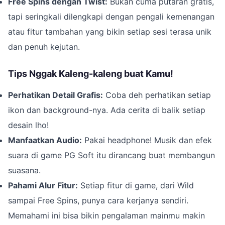
Free Spins dengan Twist:
Bukan cuma putaran gratis,
tapi seringkali dilengkapi dengan pengali kemenangan
atau fitur tambahan yang bikin setiap sesi terasa unik
dan penuh kejutan.
Tips Nggak Kaleng-kaleng buat Kamu!
Perhatikan Detail Grafis:
Coba deh perhatikan setiap
ikon dan background-nya. Ada cerita di balik setiap
desain lho!
Manfaatkan Audio:
Pakai headphone! Musik dan efek
suara di game PG Soft itu dirancang buat membangun
suasana.
Pahami Alur Fitur:
Setiap fitur di game, dari Wild
sampai Free Spins, punya cara kerjanya sendiri.
Memahami ini bisa bikin pengalaman mainmu makin