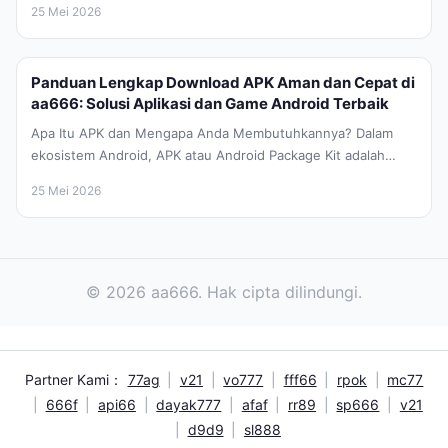
25 Mei 2026
Panduan Lengkap Download APK Aman dan Cepat di
aa666: Solusi Aplikasi dan Game Android Terbaik
Apa Itu APK dan Mengapa Anda Membutuhkannya? Dalam
ekosistem Android, APK atau Android Package Kit adalah
format file yang digunakan...
25 Mei 2026
© 2026 aa666. Hak cipta dilindungi.
Partner Kami：
77ag
|
v21
|
vo777
|
fff66
|
rpok
|
mc77
|
666f
|
api66
|
dayak777
|
afaf
|
rr89
|
sp666
|
v21
|
d9d9
|
sl888